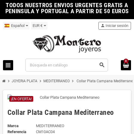
TODOS NUESTROS ENVIOS URGENTES GRATIS A
PENINSULA Y PORTUGAL A PARTIR DE 50 EUROS
Español
EUR €
person
Iniciar sesión
0
view_headline
search
chevron_right
chevron_right
chevron_right
JOYERIA PLATA
MEDITERRANEO
Collar Plata Campana Mediterrane
¡EN OFERTA!
Collar Plata Campana Mediterraneo
Marca
MEDITERRANEO
Referencia
CM10AC04