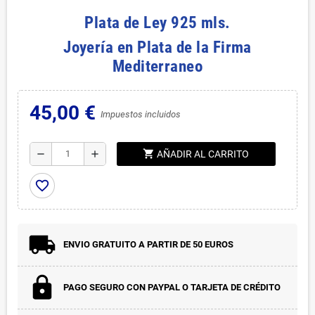
Plata de Ley 925 mls.
Joyería en Plata de la Firma
Mediterraneo
45,00 €
Impuestos incluidos
shopping_cart
remove
add
AÑADIR AL CARRITO
favorite_border
ENVIO GRATUITO A PARTIR DE 50 EUROS
PAGO SEGURO CON PAYPAL O TARJETA DE CRÉDITO