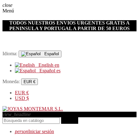
close
Menú
TODOS NUESTROS ENVIOS URGENTES GRATIS A
PENINSULA Y PORTUGAL A PARTIR DE 50 EUROS
Idioma:
Español
English
en
Español
es
Moneda:
EUR €
EUR
€
USD
$
view_headline
search
person
Iniciar sesión