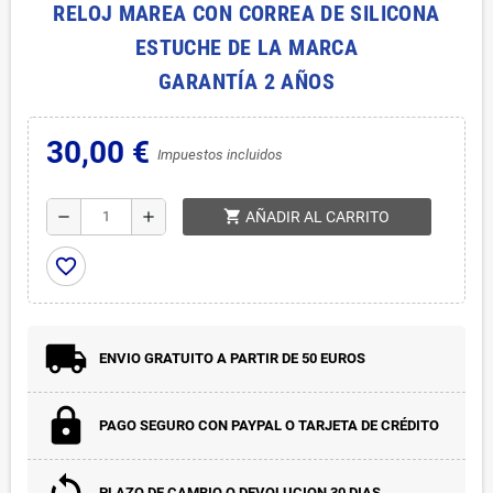
RELOJ MAREA CON CORREA DE SILICONA
ESTUCHE DE LA MARCA
GARANTÍA 2 AÑOS
30,00 €
Impuestos incluidos
shopping_cart
remove
add
AÑADIR AL CARRITO
favorite_border
ENVIO GRATUITO A PARTIR DE 50 EUROS
PAGO SEGURO CON PAYPAL O TARJETA DE CRÉDITO
PLAZO DE CAMBIO O DEVOLUCION 30 DIAS