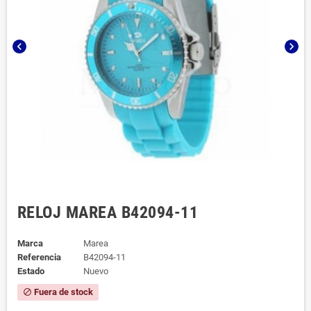
chevron_left
chevron_right
RELOJ MAREA B42094-11
Marca
Marea
Referencia
B42094-11
Estado
Nuevo
Fuera de stock
block