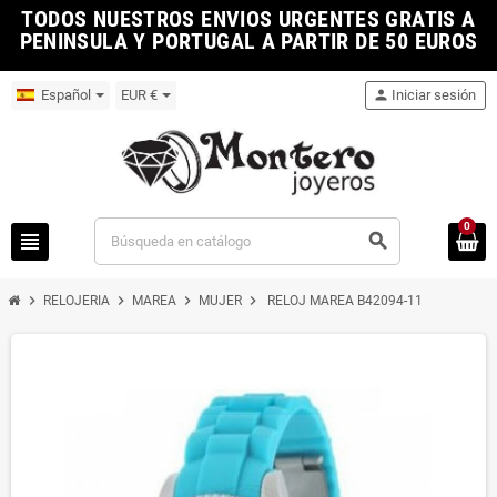
TODOS NUESTROS ENVIOS URGENTES GRATIS A
PENINSULA Y PORTUGAL A PARTIR DE 50 EUROS
Español
EUR €
person
Iniciar sesión
0
view_headline
search
chevron_right
chevron_right
chevron_right
chevron_right
RELOJERIA
MAREA
MUJER
RELOJ MAREA B42094-11