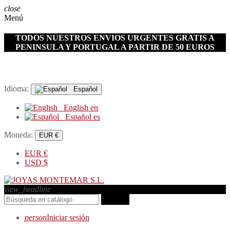
close
Menú
TODOS NUESTROS ENVIOS URGENTES GRATIS A
PENINSULA Y PORTUGAL A PARTIR DE 50 EUROS
Idioma:
Español
English
en
Español
es
Moneda:
EUR €
EUR
€
USD
$
view_headline
search
person
Iniciar sesión