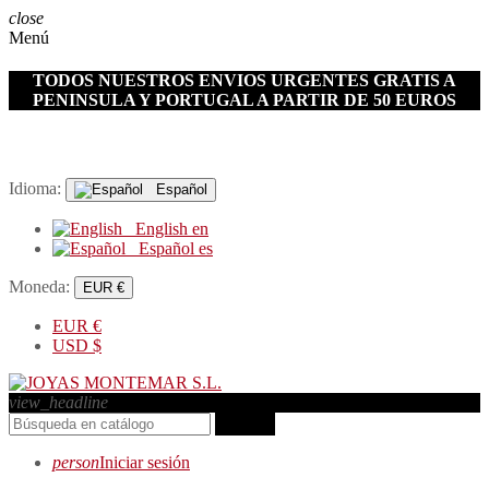
close
Menú
TODOS NUESTROS ENVIOS URGENTES GRATIS A
PENINSULA Y PORTUGAL A PARTIR DE 50 EUROS
Idioma:
Español
English
en
Español
es
Moneda:
EUR €
EUR
€
USD
$
view_headline
search
person
Iniciar sesión