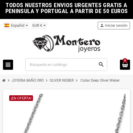
TODOS NUESTROS ENVIOS URGENTES GRATIS A
PENINSULA Y PORTUGAL A PARTIR DE 50 EUROS
Español
EUR €
person
Iniciar sesión
0
view_headline
search
chevron_right
chevron_right
chevron_right
JOYERIA BAÑO ORO
OLIVER WEBER
Collar Deep Oliver Weber
¡EN OFERTA!