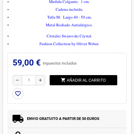
Medida Colgante: 1 cm.
Cadena incluida.
Talla M: Largo 40 - 50 cm.
Metal Rodiado Antialérgico.
Cristales Swarovski Crystal.
Fashion Collection by Oliver Weber.
59,00 €
Impuestos incluidos
shopping_cart
remove
add
AÑADIR AL CARRITO
favorite_border
ENVIO GRATUITO A PARTIR DE 50 EUROS