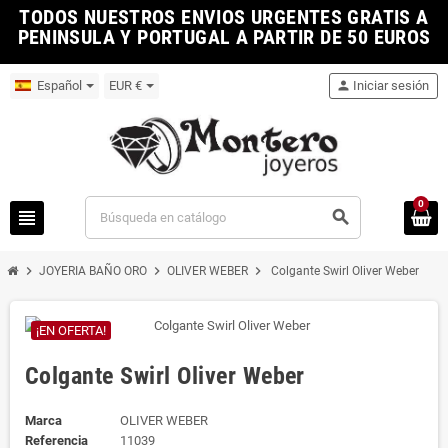
TODOS NUESTROS ENVIOS URGENTES GRATIS A
PENINSULA Y PORTUGAL A PARTIR DE 50 EUROS
Español
EUR €
person
Iniciar sesión
0
view_headline
search
chevron_right
chevron_right
chevron_right
JOYERIA BAÑO ORO
OLIVER WEBER
Colgante Swirl Oliver Weber
¡EN OFERTA!
Colgante Swirl Oliver Weber
Marca
OLIVER WEBER
Referencia
11039