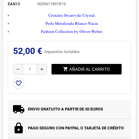
EAN13
9005617897815
Cristales Swarovski Crystal.
Perla Metalizada Blanco Nácar.
Fashion Collection by Oliver Weber.
52,00 €
Impuestos incluidos
shopping_cart
remove
add
AÑADIR AL CARRITO
favorite_border
ENVIO GRATUITO A PARTIR DE 50 EUROS
PAGO SEGURO CON PAYPAL O TARJETA DE CRÉDITO