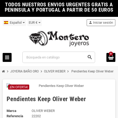
TODOS NUESTROS ENVIOS URGENTES GRATIS A
PENINSULA Y PORTUGAL A PARTIR DE 50 EUROS
Español
EUR €
person
Iniciar sesión
0
view_headline
search
chevron_right
chevron_right
chevron_right
JOYERIA BAÑO ORO
OLIVER WEBER
Pendientes Keep Oliver Weber
¡EN OFERTA!
Pendientes Keep Oliver Weber
Marca
OLIVER WEBER
Referencia
22202