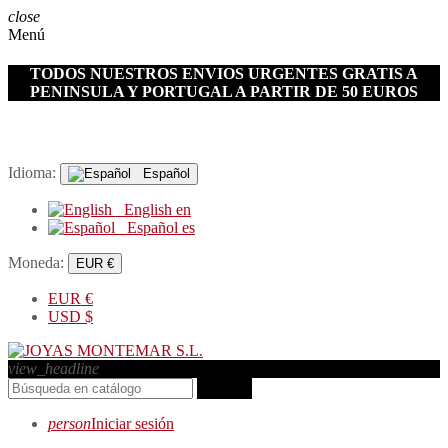
close
Menú
TODOS NUESTROS ENVIOS URGENTES GRATIS A
PENINSULA Y PORTUGAL A PARTIR DE 50 EUROS
Idioma:
Español
English
en
Español
es
Moneda:
EUR €
EUR
€
USD
$
view_headline
search
person
Iniciar sesión