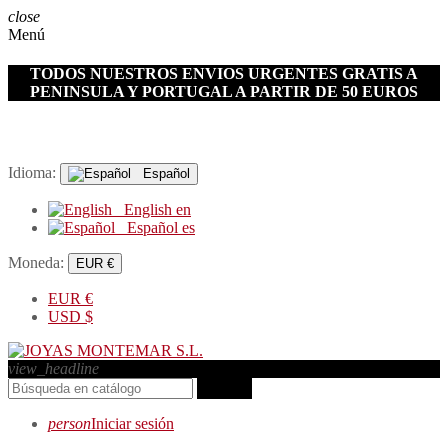
close
Menú
TODOS NUESTROS ENVIOS URGENTES GRATIS A
PENINSULA Y PORTUGAL A PARTIR DE 50 EUROS
Idioma:
Español
English
en
Español
es
Moneda:
EUR €
EUR
€
USD
$
view_headline
search
person
Iniciar sesión