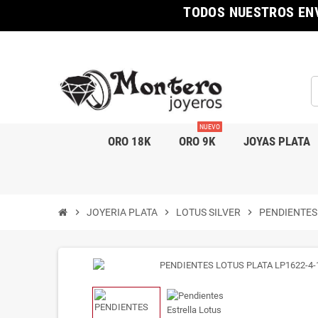
TODOS NUESTROS ENV
NUEVO
ORO 18K
ORO 9K
JOYAS PLATA
chevron_right
JOYERIA PLATA
chevron_right
LOTUS SILVER
chevron_right
PENDIENTES