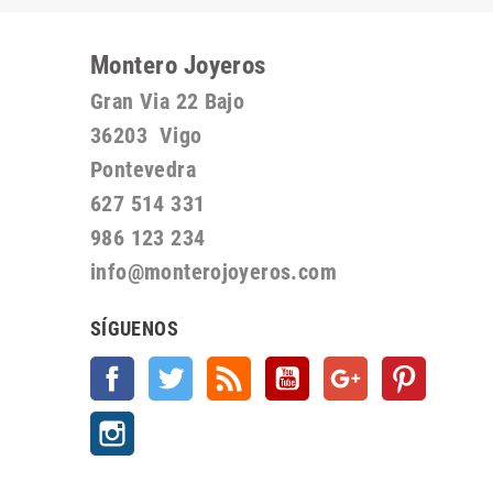
Montero Joyeros
Gran Via 22 Bajo
36203 Vigo
Pontevedra
627 514 331
986 123 234
info@monterojoyeros.com
SÍGUENOS
Facebook
Twitter
Rss
YouTube
Google +
Pinterest
Instagram