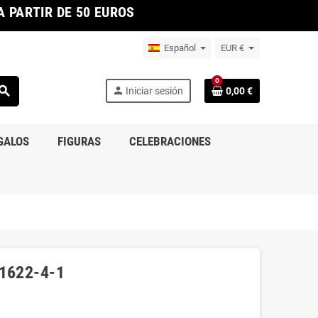
 PARTIR DE 50 EUROS
Español
EUR €
0
earch
person
Iniciar sesión
0,00 €
GALOS
FIGURAS
CELEBRACIONES
1622-4-1