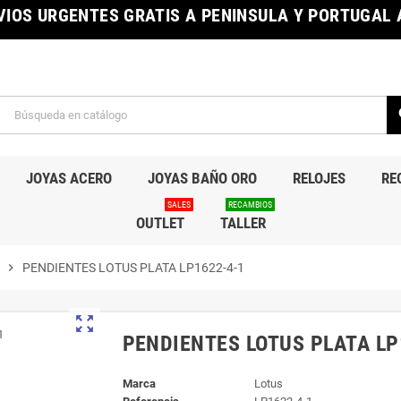
IOS URGENTES GRATIS A PENINSULA Y PORTUGAL A
s
JOYAS ACERO
JOYAS BAÑO ORO
RELOJES
RE
SALES
RECAMBIOS
OUTLET
TALLER
chevron_right
PENDIENTES LOTUS PLATA LP1622-4-1
zoom_out_map
PENDIENTES LOTUS PLATA LP
Marca
Lotus