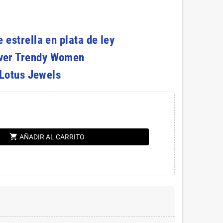
 estrella en plata de ley
lver Trendy Women
Lotus Jewels
shopping_cart
AÑADIR AL CARRITO