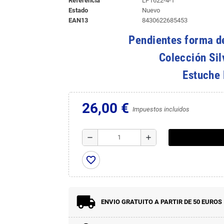
Referencia
LP1622-4-1
Estado
Nuevo
EAN13
8430622685453
Pendientes forma de
Colección Si
Estuche 
26,00 €
Impuestos incluidos
remove
add
favorite_border
ENVIO GRATUITO A PARTIR DE 50 EUROS