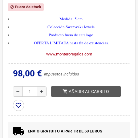
Fuera de stock
block
Medida: 5 cm.
Colección Swarovski Jewels.
Producto fuera de catalogo.
OFERTA LIMITADA hasta fin de existencias.
www.monteroregalos.com
98,00 €
Impuestos incluidos
shopping_cart
remove
add
AÑADIR AL CARRITO
favorite_border
ENVIO GRATUITO A PARTIR DE 50 EUROS