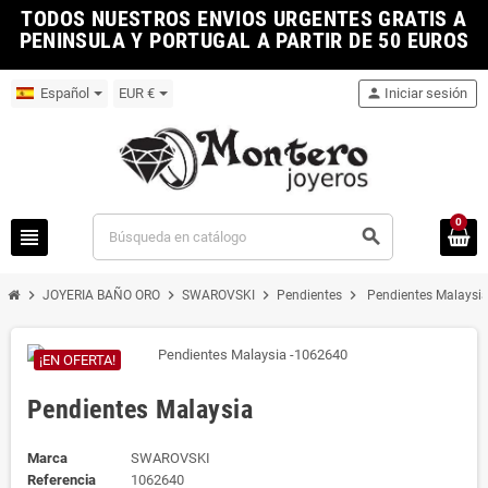
TODOS NUESTROS ENVIOS URGENTES GRATIS A
PENINSULA Y PORTUGAL A PARTIR DE 50 EUROS
Español
EUR €
person
Iniciar sesión
0
view_headline
search
chevron_right
chevron_right
chevron_right
chevron_right
JOYERIA BAÑO ORO
SWAROVSKI
Pendientes
Pendientes Malaysi
¡EN OFERTA!
Pendientes Malaysia
Marca
SWAROVSKI
Referencia
1062640