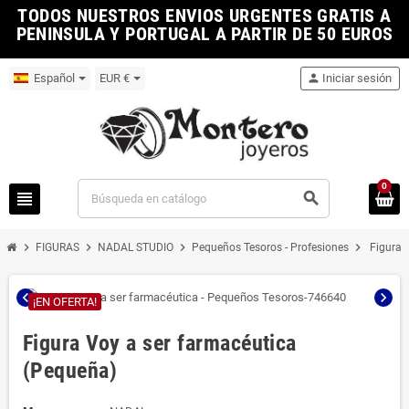
TODOS NUESTROS ENVIOS URGENTES GRATIS A
PENINSULA Y PORTUGAL A PARTIR DE 50 EUROS
Español
EUR €
person
Iniciar sesión
0
view_headline
search
chevron_right
chevron_right
chevron_right
chevron_right
FIGURAS
NADAL STUDIO
Pequeños Tesoros - Profesiones
Figura 
chevron_left
chevron_right
¡EN OFERTA!
Figura Voy a ser farmacéutica
(Pequeña)