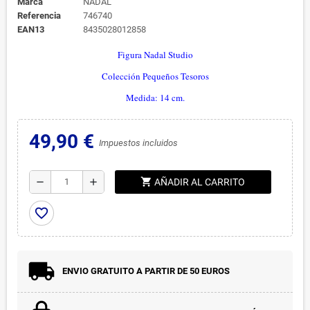
Marca
NADAL
Referencia
746740
EAN13
8435028012858
Figura Nadal Studio
Colección Pequeños Tesoros
Medida: 14 cm.
49,90 €
Impuestos incluidos
shopping_cart
remove
add
AÑADIR AL CARRITO
favorite_border
ENVIO GRATUITO A PARTIR DE 50 EUROS