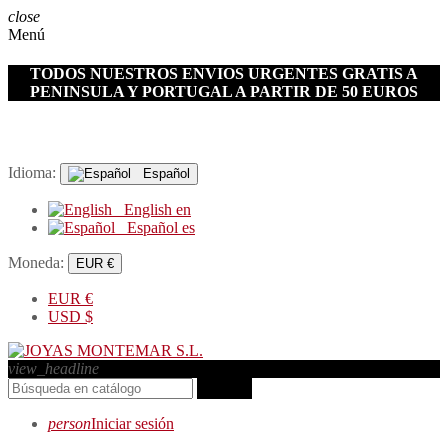
close
Menú
TODOS NUESTROS ENVIOS URGENTES GRATIS A
PENINSULA Y PORTUGAL A PARTIR DE 50 EUROS
Idioma:
Español
English
en
Español
es
Moneda:
EUR €
EUR
€
USD
$
view_headline
search
person
Iniciar sesión