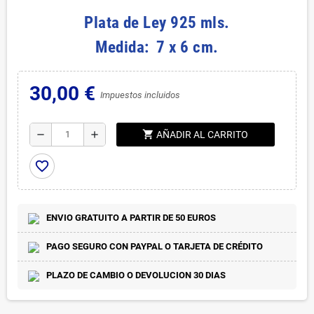
Plata de Ley 925 mls.
Medida: 7 x 6 cm.
30,00 €
Impuestos incluidos
shopping_cart
remove
add
AÑADIR AL CARRITO
favorite_border
ENVIO GRATUITO A PARTIR DE 50 EUROS
PAGO SEGURO CON PAYPAL O TARJETA DE CRÉDITO
PLAZO DE CAMBIO O DEVOLUCION 30 DIAS