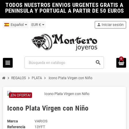
TODOS NUESTROS ENVIOS URGENTES GRATIS A
PENINSULA Y PORTUGAL A PARTIR DE 50 EUROS
Español
EUR €
person
Iniciar sesión
0
view_headline
search
chevron_right
chevron_right
chevron_right
REGALOS
PLATA
Icono Plata Virgen con Niño
¡EN OFERTA!
Icono Plata Virgen con Niño
Marca
VARIOS
Referencia
13YFT