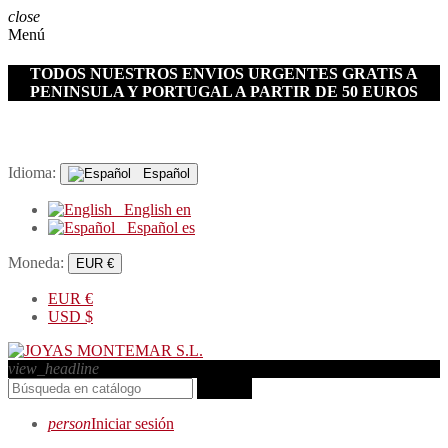
close
Menú
TODOS NUESTROS ENVIOS URGENTES GRATIS A
PENINSULA Y PORTUGAL A PARTIR DE 50 EUROS
Idioma:
Español
English
en
Español
es
Moneda:
EUR €
EUR
€
USD
$
view_headline
search
person
Iniciar sesión