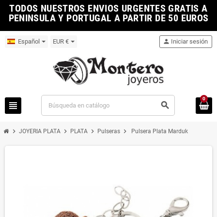
TODOS NUESTROS ENVIOS URGENTES GRATIS A
PENINSULA Y PORTUGAL A PARTIR DE 50 EUROS
Español
EUR €
person
Iniciar sesión
0
view_headline
search
chevron_right
chevron_right
chevron_right
chevron_right
JOYERIA PLATA
PLATA
Pulseras
Pulsera Plata Marduk