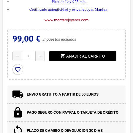
Plata de Ley 925 mls.
Certificado autenticidad y estcuhe Joyas Marduk.
www.monterojoyeros.com
99,00 €
Impuestos incluidos
shopping_cart
remove
add
AÑADIR AL CARRITO
favorite_border
ENVIO GRATUITO A PARTIR DE 50 EUROS
PAGO SEGURO CON PAYPAL O TARJETA DE CRÉDITO
PLAZO DE CAMBIO O DEVOLUCION 30 DIAS