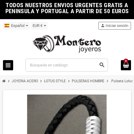
TODOS NUESTROS ENVIOS URGENTES GRATIS A
PENINSULA Y PORTUGAL A PARTIR DE 50 EUROS
Español
EUR €
person
Iniciar sesión
0
view_headline
search
chevron_right
chevron_right
chevron_right
chevron_right
JOYERIA ACERO
LOTUS STYLE
PULSERAS HOMBRE
Pulsera Lotus 