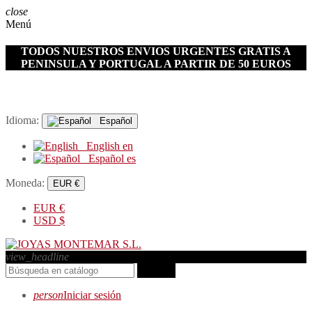
close
Menú
TODOS NUESTROS ENVIOS URGENTES GRATIS A
PENINSULA Y PORTUGAL A PARTIR DE 50 EUROS
Idioma:
Español
English
en
Español
es
Moneda:
EUR €
EUR
€
USD
$
view_headline
search
person
Iniciar sesión