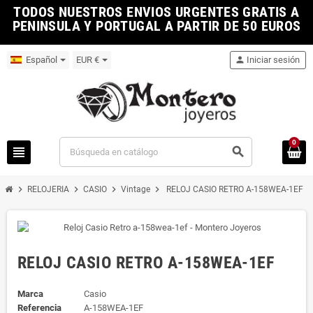
TODOS NUESTROS ENVIOS URGENTES GRATIS A
PENINSULA Y PORTUGAL A PARTIR DE 50 EUROS
Español
EUR €
person
Iniciar sesión
0
view_headline
search
chevron_right
chevron_right
chevron_right
chevron_right
RELOJERIA
CASIO
Vintage
RELOJ CASIO RETRO A-158WEA-1EF
RELOJ CASIO RETRO A-158WEA-1EF
Marca
Casio
Referencia
A-158WEA-1EF