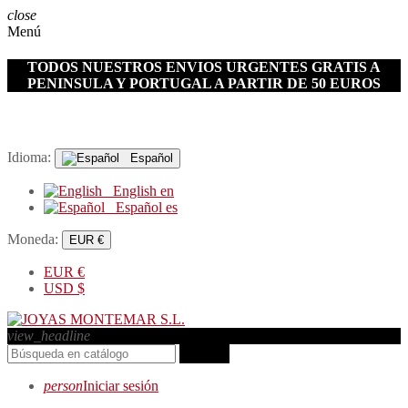
close
Menú
TODOS NUESTROS ENVIOS URGENTES GRATIS A
PENINSULA Y PORTUGAL A PARTIR DE 50 EUROS
Idioma:
Español
English
en
Español
es
Moneda:
EUR €
EUR
€
USD
$
view_headline
search
person
Iniciar sesión