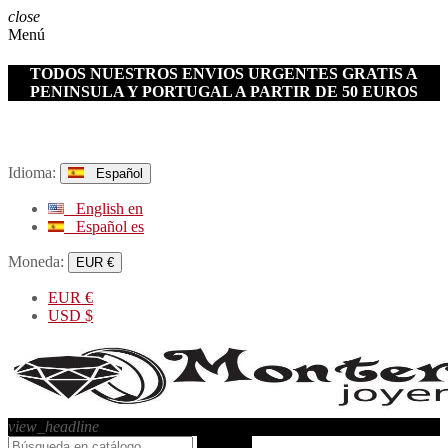
close
Menú
TODOS NUESTROS ENVIOS URGENTES GRATIS A
PENINSULA Y PORTUGAL A PARTIR DE 50 EUROS
Idioma:
Español
English
en
Español
es
Moneda:
EUR €
EUR
€
USD
$
view_headline
search