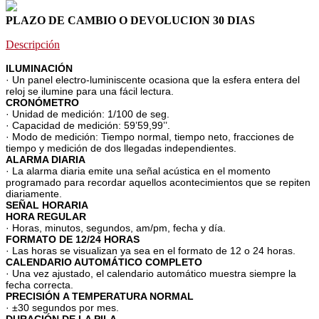
PLAZO DE CAMBIO O DEVOLUCION 30 DIAS
Descripción
ILUMINACIÓN
· Un panel electro-luminiscente ocasiona que la esfera entera del
reloj se ilumine para una fácil lectura.
CRONÓMETRO
· Unidad de medición: 1/100 de seg.
· Capacidad de medición: 59’59,99’’.
· Modo de medición: Tiempo normal, tiempo neto, fracciones de
tiempo y medición de dos llegadas independientes.
ALARMA DIARIA
· La alarma diaria emite una señal acústica en el momento
programado para recordar aquellos acontecimientos que se repiten
diariamente.
SEÑAL HORARIA
HORA REGULAR
· Horas, minutos, segundos, am/pm, fecha y día.
FORMATO DE 12/24 HORAS
· Las horas se visualizan ya sea en el formato de 12 o 24 horas.
CALENDARIO AUTOMÁTICO COMPLETO
· Una vez ajustado, el calendario automático muestra siempre la
fecha correcta.
PRECISIÓN A TEMPERATURA NORMAL
· ±30 segundos por mes.
DURACIÓN DE LA PILA