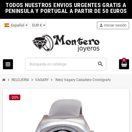
TODOS NUESTROS ENVIOS URGENTES GRATIS A
PENINSULA Y PORTUGAL A PARTIR DE 50 EUROS
Español
EUR €
person
Iniciar sesión
0
view_headline
search
chevron_right
chevron_right
chevron_right
RELOJERIA
VAGARY
Reloj Vagary Caballero Cronógrafo
-20%