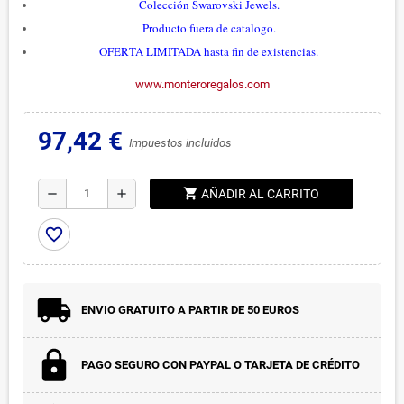
Colección Swarovski Jewels
.
Producto fuera de catalogo.
OFERTA LIMITADA hasta fin de existencias.
www.monteroregalos.com
97,42 €
Impuestos incluidos
shopping_cart
remove
add
AÑADIR AL CARRITO
favorite_border
ENVIO GRATUITO A PARTIR DE 50 EUROS
PAGO SEGURO CON PAYPAL O TARJETA DE CRÉDITO