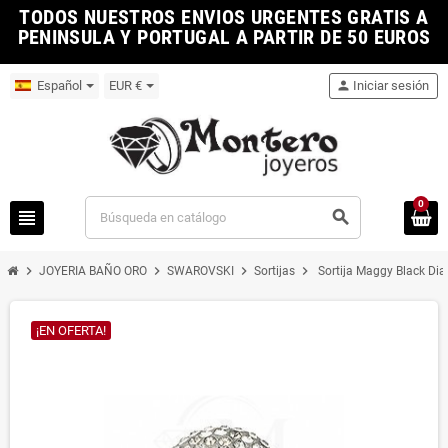
TODOS NUESTROS ENVIOS URGENTES GRATIS A
PENINSULA Y PORTUGAL A PARTIR DE 50 EUROS
Español
EUR €
person
Iniciar sesión
0
view_headline
search
chevron_right
chevron_right
chevron_right
chevron_right
JOYERIA BAÑO ORO
SWAROVSKI
Sortijas
Sortija Maggy Black D
¡EN OFERTA!