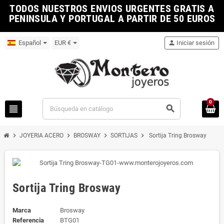
TODOS NUESTROS ENVIOS URGENTES GRATIS A
PENINSULA Y PORTUGAL A PARTIR DE 50 EUROS
Español
EUR €
person
Iniciar sesión
0
view_headline
search
chevron_right
chevron_right
chevron_right
chevron_right
JOYERIA ACERO
BROSWAY
SORTIJAS
Sortija Tring Brosway
Sortija Tring Brosway
Marca
Brosway
Referencia
BTG01