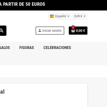
 PARTIR DE 50 EUROS
Español
EUR €
0
earch
person
Iniciar sesión
0,00 €
GALOS
FIGURAS
CELEBRACIONES
al