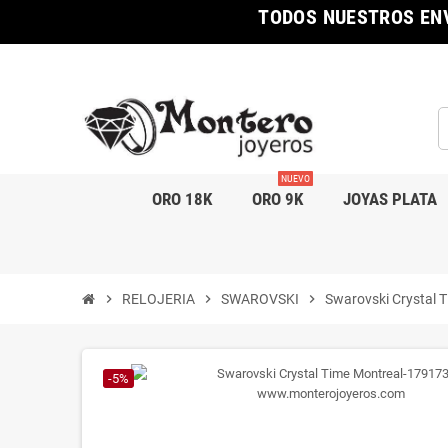
TODOS NUESTROS ENV
NUEVO
ORO 18K
ORO 9K
JOYAS PLATA
chevron_right
RELOJERIA
chevron_right
SWAROVSKI
chevron_right
Swarovski Crystal 
-5%