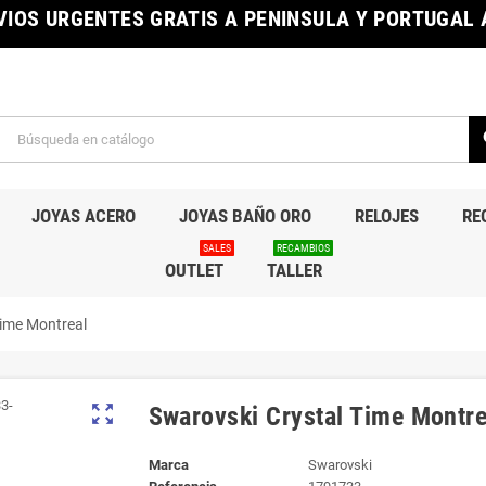
IOS URGENTES GRATIS A PENINSULA Y PORTUGAL A
s
JOYAS ACERO
JOYAS BAÑO ORO
RELOJES
RE
SALES
RECAMBIOS
OUTLET
TALLER
Time Montreal
zoom_out_map
Swarovski Crystal Time Montre
Marca
Swarovski