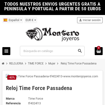
TODOS NUESTROS ENVIOS URGENTES GRATIS A
PENINSULA Y PORTUGAL A PARTIR DE 50 EUROS
Español
EUR €
person
Iniciar sesión
0
view_headline
search
chevron_right
chevron_right
chevron_right
chevron_right
RELOJERIA
TIME FORCE
Mujer
Reloj Time Force Passadena
-40%
Reloj Time Force Passadena
Marca
Time Force
Referencia
tf4024l13