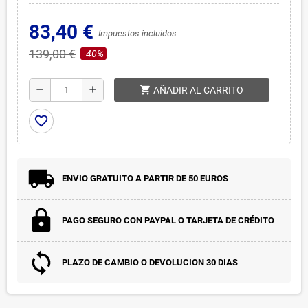
83,40 €
Impuestos incluidos
139,00 €
-40%
shopping_cart
remove
add
AÑADIR AL CARRITO
favorite_border
ENVIO GRATUITO A PARTIR DE 50 EUROS
PAGO SEGURO CON PAYPAL O TARJETA DE CRÉDITO
PLAZO DE CAMBIO O DEVOLUCION 30 DIAS