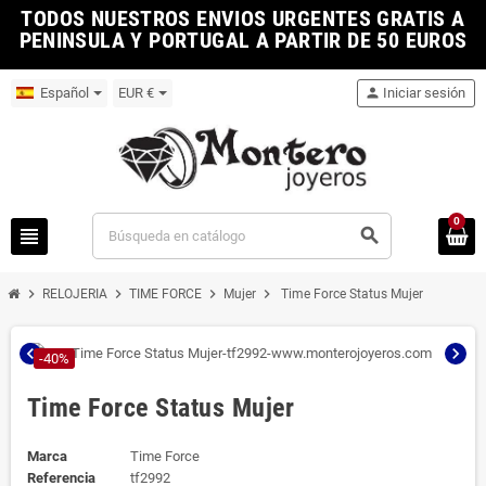
TODOS NUESTROS ENVIOS URGENTES GRATIS A
PENINSULA Y PORTUGAL A PARTIR DE 50 EUROS
Español
EUR €
person
Iniciar sesión
0
view_headline
search
chevron_right
chevron_right
chevron_right
chevron_right
RELOJERIA
TIME FORCE
Mujer
Time Force Status Mujer
chevron_left
chevron_right
-40%
Time Force Status Mujer
Marca
Time Force
Referencia
tf2992