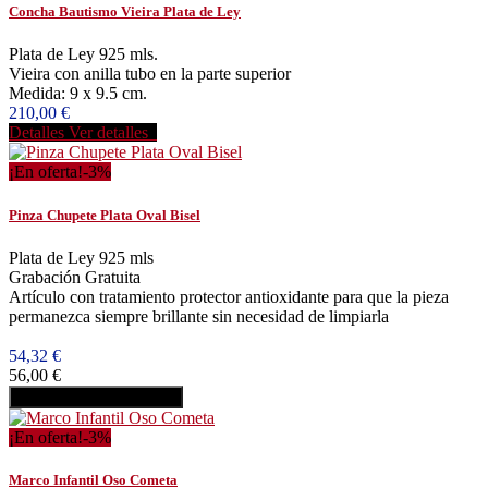
Concha Bautismo Vieira Plata de Ley
Plata de Ley 925 mls.
Vieira con anilla tubo en la parte superior
Medida: 9 x 9.5 cm.
210,00 €
Detalles
Ver detalles
¡En oferta!
-3%
Pinza Chupete Plata Oval Bisel
Plata de Ley 925 mls
Grabación Gratuita
Artículo con tratamiento protector antioxidante para que la pieza
permanezca siempre brillante sin necesidad de limpiarla
54,32 €
56,00 €
Añadir al carrito
Comprar
¡En oferta!
-3%
Marco Infantil Oso Cometa