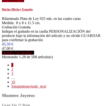
¡En oferta!
-3%
Hucha Mickey Esmalte
Bilaminado Plata de Ley 925 mls. en las cuatro caras
Medida: 8 x 8 x 11.5 cm.
Grabación Gratuita
Indique el grabado en la casilla PERSONALIZACIÓN del
producto bajo la información del artículo y no olvide GUARDAR
para confirmar la grabación
45,59 €
47,00 €
Detalles
Ver detalles
Mostrando 1-28 de 508 artículo(s)
1
2
3
…
19
Siguiente
navigate_next
Montero Joyeros
Gran Via 22 Bajo