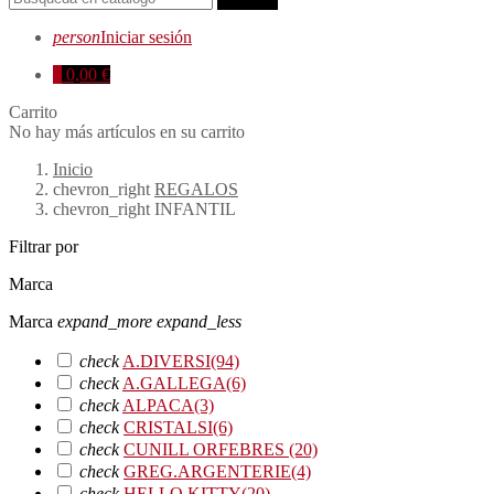
person
Iniciar sesión
0
0,00 €
Carrito
No hay más artículos en su carrito
Inicio
chevron_right
REGALOS
chevron_right
INFANTIL
Filtrar por
Marca
Marca
expand_more
expand_less
check
A.DIVERSI
(94)
check
A.GALLEGA
(6)
check
ALPACA
(3)
check
CRISTALSI
(6)
check
CUNILL ORFEBRES
(20)
check
GREG.ARGENTERIE
(4)
check
HELLO KITTY
(20)