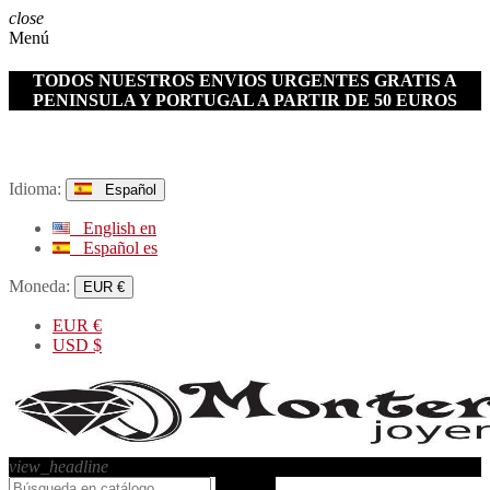
close
Menú
TODOS NUESTROS ENVIOS URGENTES GRATIS A
PENINSULA Y PORTUGAL A PARTIR DE 50 EUROS
Idioma:
Español
English
en
Español
es
Moneda:
EUR €
EUR
€
USD
$
view_headline
search