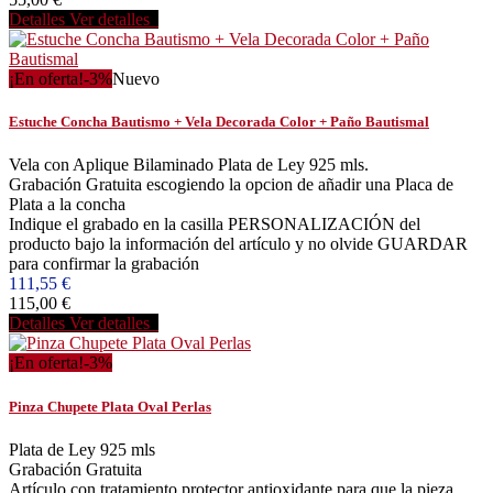
Detalles
Ver detalles
¡En oferta!
-3%
Nuevo
Estuche Concha Bautismo + Vela Decorada Color + Paño Bautismal
Vela con Aplique Bilaminado Plata de Ley 925 mls.
Grabación Gratuita escogiendo la opcion de añadir una Placa de
Plata a la concha
Indique el grabado en la casilla PERSONALIZACIÓN del
producto bajo la información del artículo y no olvide GUARDAR
para confirmar la grabación
111,55 €
115,00 €
Detalles
Ver detalles
¡En oferta!
-3%
Pinza Chupete Plata Oval Perlas
Plata de Ley 925 mls
Grabación Gratuita
Artículo con tratamiento protector antioxidante para que la pieza