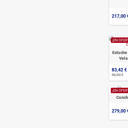
217,00 
¡EN OFER
Estuche
Vela
83,42 €
86,00 €
¡EN OFER
Conch
279,00 