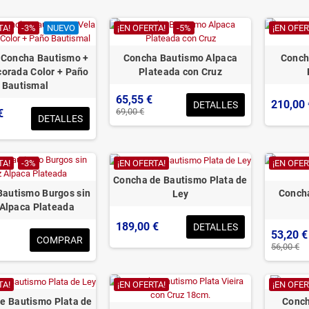
TA!
-3%
NUEVO
¡EN OFERTA!
-5%
¡EN OFER
 Concha Bautismo +
Concha Bautismo Alpaca
Conch
corada Color + Paño
Plateada con Cruz
Bautismal
65,55 €
210,00 
DETALLES
69,00 €
€
DETALLES
TA!
-3%
¡EN OFERTA!
¡EN OFER
Concha de Bautismo Plata de
Bautismo Burgos sin
Conch
Ley
 Alpaca Plateada
189,00 €
DETALLES
53,20 €
COMPRAR
56,00 €
TA!
¡EN OFERTA!
¡EN OFER
e Bautismo Plata de
Conch