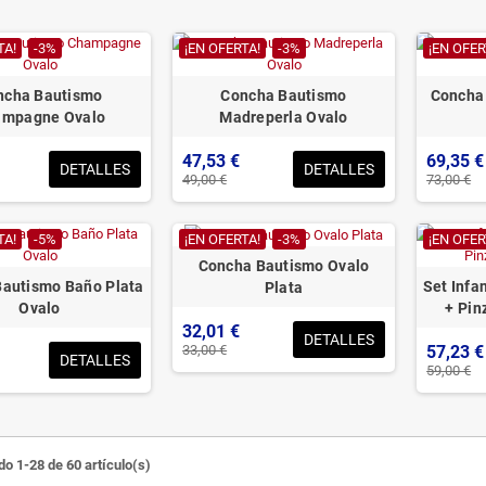
TA!
-3%
¡EN OFERTA!
-3%
¡EN OFER
ncha Bautismo
Concha Bautismo
Concha
ampagne Ovalo
Madreperla Ovalo
47,53 €
69,35 €
DETALLES
DETALLES
49,00 €
73,00 €
TA!
-5%
¡EN OFERTA!
-3%
¡EN OFER
Concha Bautismo Ovalo
autismo Baño Plata
Set Infa
Plata
Ovalo
+ Pin
32,01 €
DETALLES
33,00 €
57,23 €
DETALLES
59,00 €
o 1-28 de 60 artículo(s)