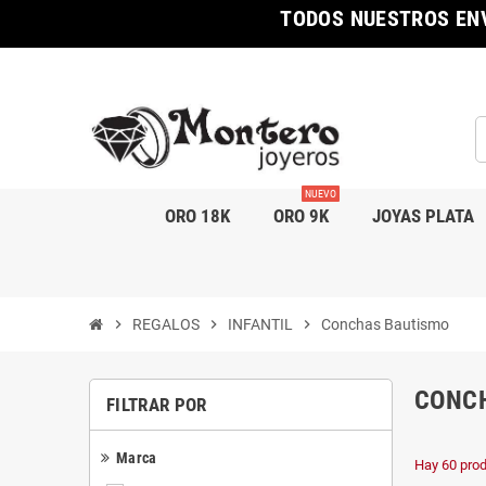
TODOS NUESTROS ENV
NUEVO
ORO 18K
ORO 9K
JOYAS PLATA
chevron_right
REGALOS
chevron_right
INFANTIL
chevron_right
Conchas Bautismo
CONC
FILTRAR POR
Marca
Hay 60 prod