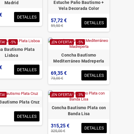
Estuche Paño Bautismo +
Madrid
Vela Decorada Color
€
DETALLES
57,72 €
DETALLES
59,50 €
TA!
-5%
¡EN OFERTA!
-5%
a Bautismo Plata
Concha Bautismo
Lisboa
Mediterráneo Madreperla
€
DETALLES
69,35 €
DETALLES
73,00 €
TA!
¡EN OFERTA!
-3%
Bautismo Plata Cruz
Concha Bautismo Plata con
Banda Lisa
DETALLES
315,25 €
DETALLES
325,00 €