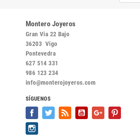
Montero Joyeros
Gran Via 22 Bajo
36203 Vigo
Pontevedra
627 514 331
986 123 234
info@monterojoyeros.com
SÍGUENOS
Facebook
Twitter
Rss
YouTube
Google +
Pinterest
Instagram