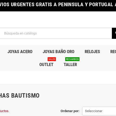
IOS URGENTES GRATIS A PENINSULA Y PORTUGAL A
s
JOYAS ACERO
JOYAS BAÑO ORO
RELOJES
RE
SALES
RECAMBIOS
OUTLET
TALLER
HAS BAUTISMO
uctos.
Ordenar por:
Seleccionar