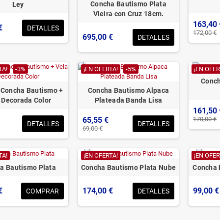
Concha Bautismo Plata
Ley
Vieira con Cruz 18cm.
163,40 
€
DETALLES
172,00 €
695,00 €
DETALLES
TA!
-3%
¡EN OFERTA!
-5%
¡EN OFER
Conch
 Concha Bautismo +
Concha Bautismo Alpaca
 Decorada Color
Plateada Banda Lisa
161,50 
170,00 €
65,55 €
DETALLES
DETALLES
69,00 €
TA!
¡EN OFERTA!
¡EN OFER
a Bautismo Plata
Concha Bautismo Plata Nube
Concha 
€
174,00 €
99,00 €
COMPRAR
DETALLES