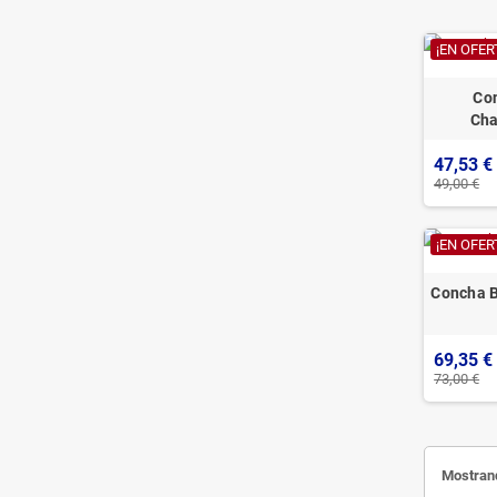
¡EN OFER
Co
Ch
47,53 €
49,00 €
¡EN OFER
Concha B
69,35 €
73,00 €
Mostrand