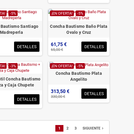
TA!
-5%
¡EN OFERTA!
-5%
 Bautismo Santiago
Concha Bautismo Baño Plata
Madreperla
Ovalo y Cruz
61,75 €
DETALLES
DETALLES
65,00 €
TA!
-3%
¡EN OFERTA!
-5%
Concha Bautismo Plata
ntil Concha Bautismo
Angelito
za y Caja Chupete
313,50 €
DETALLES
330,00 €
DETALLES
1
2
3
navigate_next
SIGUIENTE