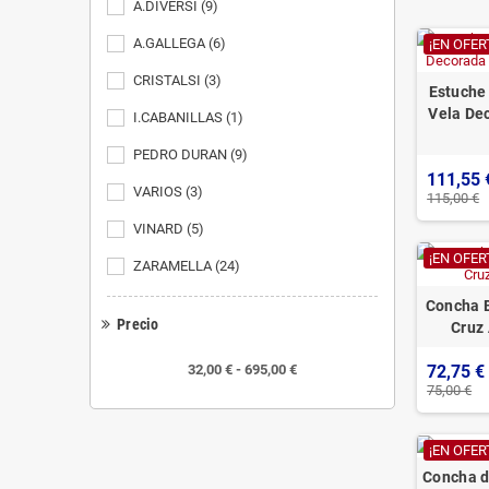
A.DIVERSI
(9)
A.GALLEGA
(6)
¡EN OFER
CRISTALSI
(3)
Estuche
Vela De
I.CABANILLAS
(1)
PEDRO DURAN
(9)
111,55 
VARIOS
(3)
115,00 €
VINARD
(5)
¡EN OFER
ZARAMELLA
(24)
Concha 
Precio
Cruz
32,00 € - 695,00 €
72,75 €
75,00 €
¡EN OFER
Concha d