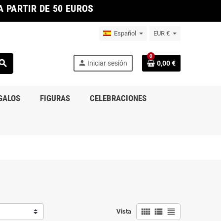
 PARTIR DE 50 EUROS
Español
EUR €
0
earch
person
Iniciar sesión
0,00 €
GALOS
FIGURAS
CELEBRACIONES
view_comfy
view_list
view_headline
Vista