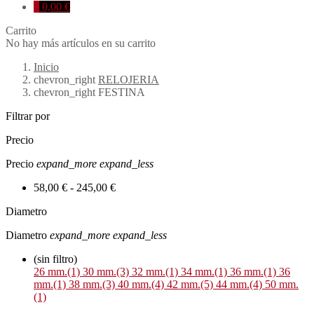
0
0,00 €
Carrito
No hay más artículos en su carrito
Inicio
chevron_right
RELOJERIA
chevron_right
FESTINA
Filtrar por
Precio
Precio
expand_more
expand_less
58,00 € - 245,00 €
Diametro
Diametro
expand_more
expand_less
(sin filtro)
26 mm.
(1)
30 mm.
(3)
32 mm.
(1)
34 mm.
(1)
36 mm.
(1)
36
mm.
(1)
38 mm.
(3)
40 mm.
(4)
42 mm.
(5)
44 mm.
(4)
50 mm.
(1)