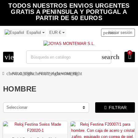
TODOS NUESTROS ENVIOS URGENTES
GRATIS A PENINSULA Y PORTUGAL A
PARTIR DE 50 EUROS
Español
EUR €
person
Iniciar sesión
0
view_headline
search
chevron_right
chevron_right
chevron_right
RELOJERIA
FESTINA
HOMBRE
HOMBRE
Seleccionar
FILTRAR