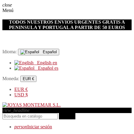
close
Menú
TODOS NUESTROS ENVIOS URGENTES GRATIS A
PENINSULA Y PORTUGAL A PARTIR DE 50 EUROS
Idioma:
Español
English
en
Español
es
Moneda:
EUR €
EUR
€
USD
$
view_headline
search
person
Iniciar sesión