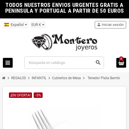
TODOS NUESTROS ENVIOS URGENTES GRATIS A
PENINSULA Y PORTUGAL A PARTIR DE 50 EUROS
Español
EUR €
person
Iniciar sesión
0
view_headline
search
chevron_right
chevron_right
chevron_right
chevron_right
REGALOS
INFANTIL
Cubiertos de Mesa
Tenedor Plata Bambi
¡EN OFERTA!
-5%