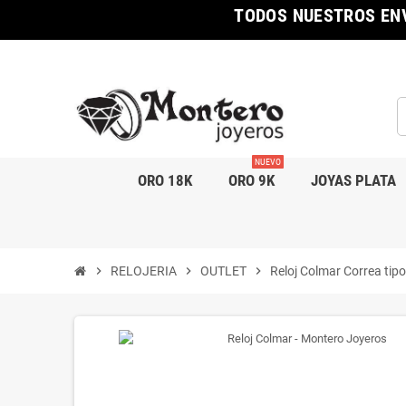
TODOS NUESTROS ENV
NUEVO
ORO 18K
ORO 9K
JOYAS PLATA
chevron_right
RELOJERIA
chevron_right
OUTLET
chevron_right
Reloj Colmar Correa tip