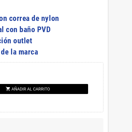
on correa de nylon
al con baño PVD
ión outlet
 de la marca
shopping_cart
AÑADIR AL CARRITO