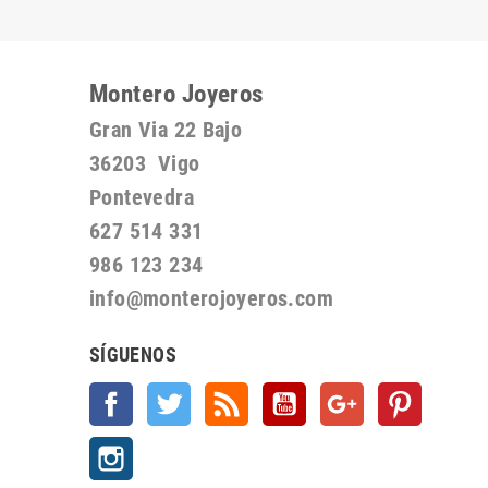
Montero Joyeros
Gran Via 22 Bajo
36203 Vigo
Pontevedra
627 514 331
986 123 234
info@monterojoyeros.com
SÍGUENOS
Facebook
Twitter
Rss
YouTube
Google +
Pinterest
Instagram