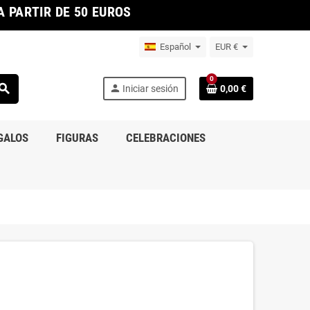
 PARTIR DE 50 EUROS
Español
EUR €
0
earch
person
Iniciar sesión
0,00 €
GALOS
FIGURAS
CELEBRACIONES