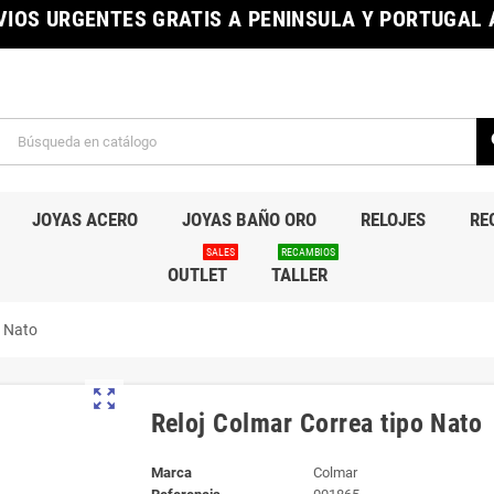
IOS URGENTES GRATIS A PENINSULA Y PORTUGAL A
s
JOYAS ACERO
JOYAS BAÑO ORO
RELOJES
RE
SALES
RECAMBIOS
OUTLET
TALLER
o Nato
zoom_out_map
Reloj Colmar Correa tipo Nato
Marca
Colmar