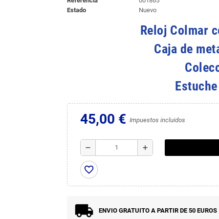
Referencia
001865
Estado
Nuevo
Reloj Colmar c
Caja de met
Colecc
Estuche
45,00 €
Impuestos incluidos
remove
add
favorite_border
ENVIO GRATUITO A PARTIR DE 50 EUROS