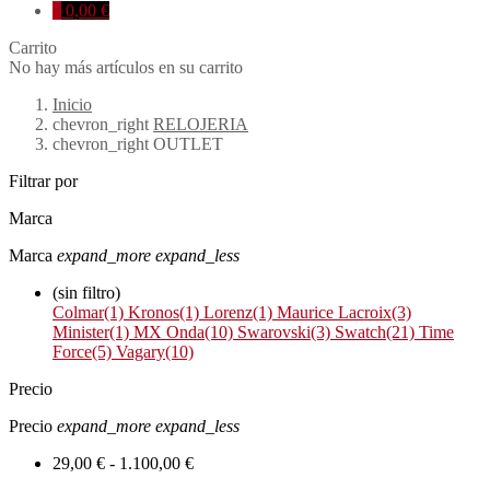
0
0,00 €
Carrito
No hay más artículos en su carrito
Inicio
chevron_right
RELOJERIA
chevron_right
OUTLET
Filtrar por
Marca
Marca
expand_more
expand_less
(sin filtro)
Colmar
(1)
Kronos
(1)
Lorenz
(1)
Maurice Lacroix
(3)
Minister
(1)
MX Onda
(10)
Swarovski
(3)
Swatch
(21)
Time
Force
(5)
Vagary
(10)
Precio
Precio
expand_more
expand_less
29,00 € - 1.100,00 €