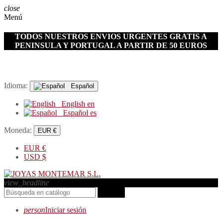
close
Menú
TODOS NUESTROS ENVIOS URGENTES GRATIS A
PENINSULA Y PORTUGAL A PARTIR DE 50 EUROS
Idioma:
Español
English
en
Español
es
Moneda:
EUR €
EUR
€
USD
$
view_headline
search
person
Iniciar sesión