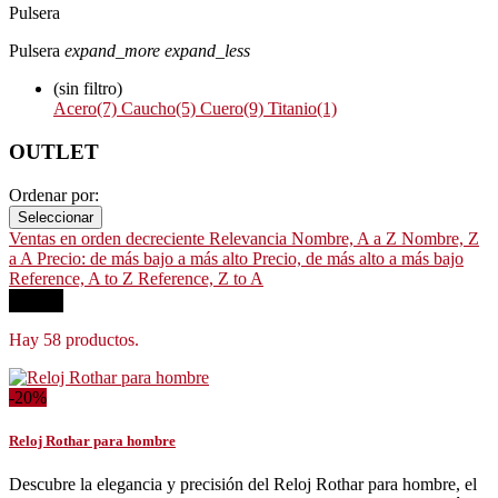
Pulsera
Pulsera
expand_more
expand_less
(sin filtro)
Acero
(7)
Caucho
(5)
Cuero
(9)
Titanio
(1)
OUTLET
Ordenar por:
Seleccionar
Ventas en orden decreciente
Relevancia
Nombre, A a Z
Nombre, Z
a A
Precio: de más bajo a más alto
Precio, de más alto a más bajo
Reference, A to Z
Reference, Z to A
Filtrar
Hay 58 productos.
-20%
Reloj Rothar para hombre
Descubre la elegancia y precisión del Reloj Rothar para hombre, el