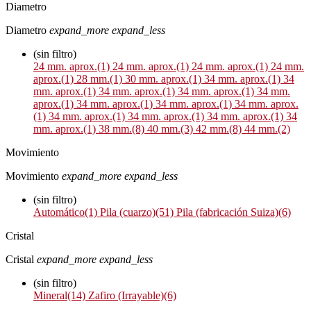
Diametro
Diametro
expand_more
expand_less
(sin filtro)
24 mm. aprox.
(1)
24 mm. aprox.
(1)
24 mm. aprox.
(1)
24 mm.
aprox.
(1)
28 mm.
(1)
30 mm. aprox.
(1)
34 mm. aprox.
(1)
34
mm. aprox.
(1)
34 mm. aprox.
(1)
34 mm. aprox.
(1)
34 mm.
aprox.
(1)
34 mm. aprox.
(1)
34 mm. aprox.
(1)
34 mm. aprox.
(1)
34 mm. aprox.
(1)
34 mm. aprox.
(1)
34 mm. aprox.
(1)
34
mm. aprox.
(1)
38 mm.
(8)
40 mm.
(3)
42 mm.
(8)
44 mm.
(2)
Movimiento
Movimiento
expand_more
expand_less
(sin filtro)
Automático
(1)
Pila (cuarzo)
(51)
Pila (fabricación Suiza)
(6)
Cristal
Cristal
expand_more
expand_less
(sin filtro)
Mineral
(14)
Zafiro (Irrayable)
(6)