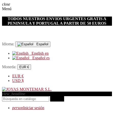
close
Menú
TODOS NUESTROS ENVIOS URGENTES GRATIS A
PENINSULA Y PORTUGAL A PARTIR DE 50 EUROS
Idioma:
Español
English
en
Español
es
Moneda:
EUR €
EUR
€
USD
$
view_headline
search
person
Iniciar sesión