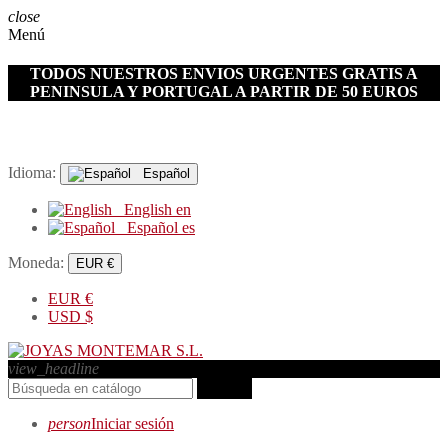
close
Menú
TODOS NUESTROS ENVIOS URGENTES GRATIS A
PENINSULA Y PORTUGAL A PARTIR DE 50 EUROS
Idioma:
Español
English
en
Español
es
Moneda:
EUR €
EUR
€
USD
$
view_headline
search
person
Iniciar sesión