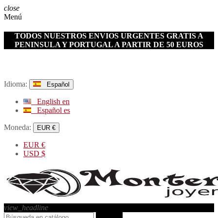
close
Menú
TODOS NUESTROS ENVIOS URGENTES GRATIS A
PENINSULA Y PORTUGAL A PARTIR DE 50 EUROS
Idioma:
Español
English
en
Español
es
Moneda:
EUR €
EUR
€
USD
$
view_headline
search