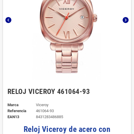
chevron_left
chevron_right
RELOJ VICEROY 461064-93
Marca
Viceroy
Referencia
461064-93
EAN13
8431283486885
Reloj Viceroy de acero con