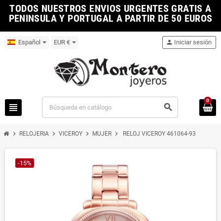
TODOS NUESTROS ENVIOS URGENTES GRATIS A
PENINSULA Y PORTUGAL A PARTIR DE 50 EUROS
Español
EUR €
person
Iniciar sesión
0
view_headline
search
chevron_right
chevron_right
chevron_right
chevron_right
RELOJERIA
VICEROY
MUJER
RELOJ VICEROY 461064-93
-15%