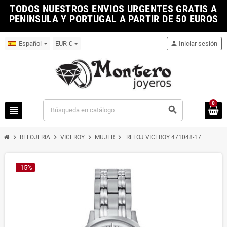
TODOS NUESTROS ENVIOS URGENTES GRATIS A
PENINSULA Y PORTUGAL A PARTIR DE 50 EUROS
Español
EUR €
person
Iniciar sesión
0
view_headline
search
chevron_right
chevron_right
chevron_right
chevron_right
RELOJERIA
VICEROY
MUJER
RELOJ VICEROY 471048-17
-15%