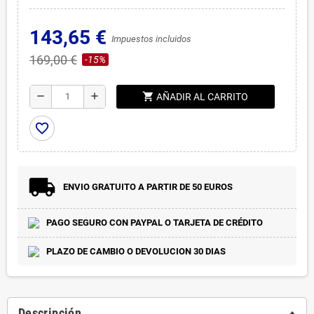
143,65 €
Impuestos incluidos
169,00 €
-15%
shopping_cart
remove
add
AÑADIR AL CARRITO
favorite_border
ENVIO GRATUITO A PARTIR DE 50 EUROS
PAGO SEGURO CON PAYPAL O TARJETA DE CRÉDITO
PLAZO DE CAMBIO O DEVOLUCION 30 DIAS
Descripción