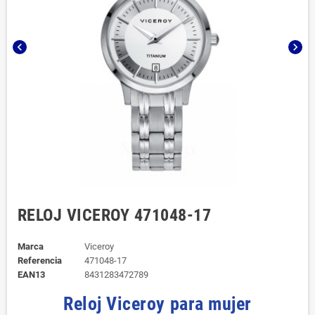
chevron_left
chevron_right
RELOJ VICEROY 471048-17
Marca
Viceroy
Referencia
471048-17
EAN13
8431283472789
Reloj Viceroy para mujer