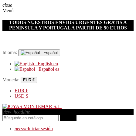
close
Menú
TODOS NUESTROS ENVIOS URGENTES GRATIS A
PENINSULA Y PORTUGAL A PARTIR DE 50 EUROS
Idioma:
Español
English
en
Español
es
Moneda:
EUR €
EUR
€
USD
$
view_headline
search
person
Iniciar sesión